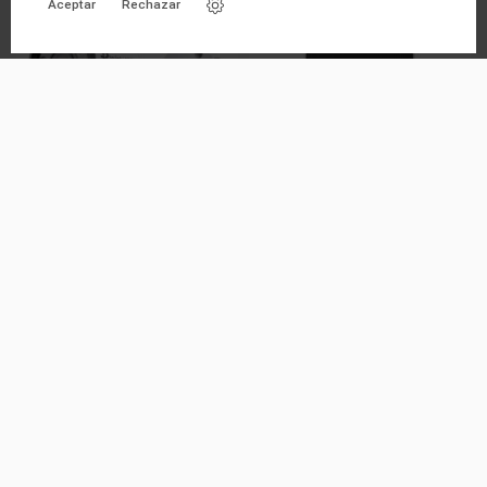
Aceptar
Rechazar
TP-LINK 5MP FULL-COLOR
EZVIZ PANE SOLAR F CON
BULLET NETWORK CAMERA
CONECTOR TYPE C
TP-LINK
EZVIZ
Ver producto
Ver producto