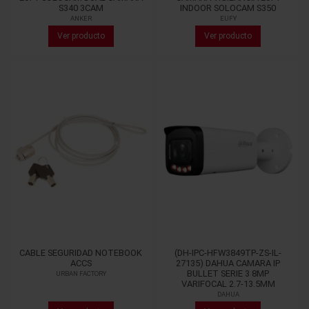
S340 3CAM
INDOOR SOLOCAM S350
ANKER
EUFY
Ver producto
Ver producto
CABLE SEGURIDAD NOTEBOOK
(DH-IPC-HFW3849TP-ZS-IL-
ACCS
27135) DAHUA CAMARA IP
BULLET SERIE 3 8MP
URBAN FACTORY
VARIFOCAL 2.7-13.5MM
DAHUA