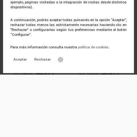
ejemplo, páginas visitadas o la integración de visitas desde distintos
SMA CMS POOLED LICENSE 500
24X7 SUPPORT FOR SMA 8200V
dispositivos).
US
10
SONICWALL
SONICWALL
A continuación, podrás aceptar todas pulsando en la opción “Aceptar”,
Ver producto
Ver producto
rechazar todas menos las estrictamente necesarias haciendo clic en
"Rechazar" o configurarlas según tus preferencias mediante el botón
“Configurar”.
Para más información consulta nuestra
política de cookies
.
Aceptar
Rechazar
Adv Gtw Sec Suite Bdl NSV 200
Adv Gtw Sec Suite Bdl NSV 100
Vir App 1Y
Vir App 1Y
SONICWALL
SONICWALL
Ver producto
Ver producto