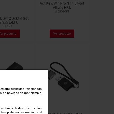
Act Key/Win Pro N 11 64-bit
All Lng PK L
MICROSOFT
 Svr 2 Sckt 4 Gst
r 9x5 E-LTU
HP ENT
Ver producto
Ver producto
ostrarte publicidad relacionada
tos de navegación (por ejemplo,
, rechazar todas menos las
 tus preferencias mediante el