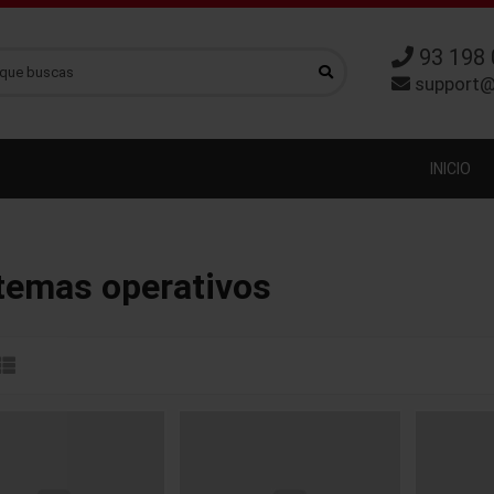
93 198 
support@
INICIO
temas operativos