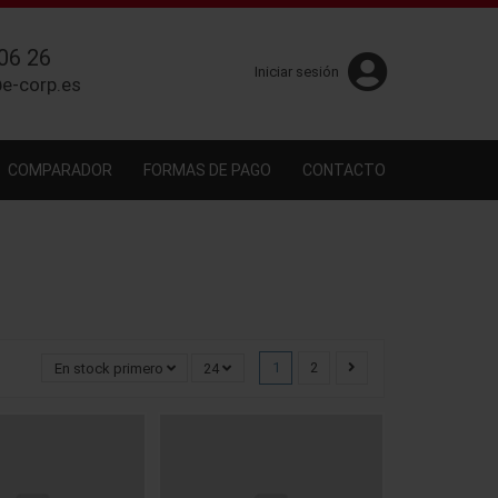
06 26
Iniciar sesión
e-corp.es
COMPARADOR
FORMAS DE PAGO
CONTACTO
1
2
En stock primero
24