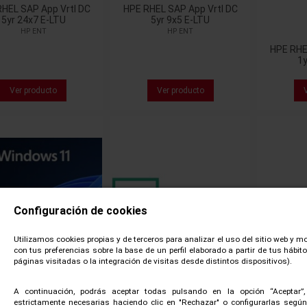
HEL SAP App Vrtl DC
HPE RHEL SAP App Vrtl DC
5yr 24x7 E-LTU
5yr 9x5 E-LTU
HP ENT
HP ENT
HPE RHEL
1y
Ver producto
Ver producto
Configuración de cookies
Utilizamos cookies propias y de terceros para analizar el uso del sitio web y m
con tus preferencias sobre la base de un perfil elaborado a partir de tus hábi
páginas visitadas o la integración de visitas desde distintos dispositivos).
A continuación, podrás aceptar todas pulsando en la opción “Aceptar”
estrictamente necesarias haciendo clic en "Rechazar" o configurarlas según