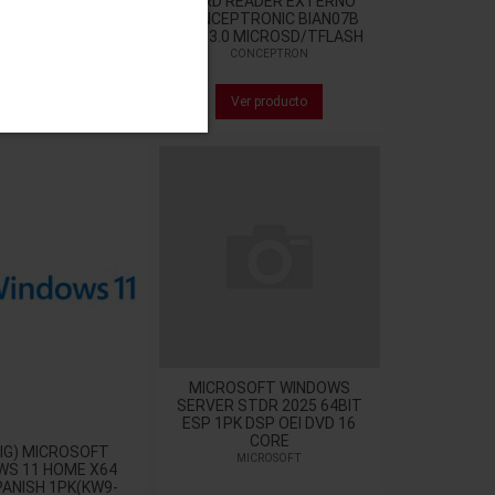
READER EXTERNO
CARD READER EXTERNO
TRONIC BIAN06B
CONCEPTRONIC BIAN07B
0 SD/SDHC/SDXC
USB 3.0 MICROSD/TFLASH
ROSD/TFLASH
CONCEPTRON
CONCEPTRON
Ver producto
Ver producto
MICROSOFT WINDOWS
SERVER STDR 2025 64BIT
ESP 1PK DSP OEI DVD 16
CORE
IG) MICROSOFT
MICROSOFT
WS 11 HOME X64
ANISH 1PK(KW9-