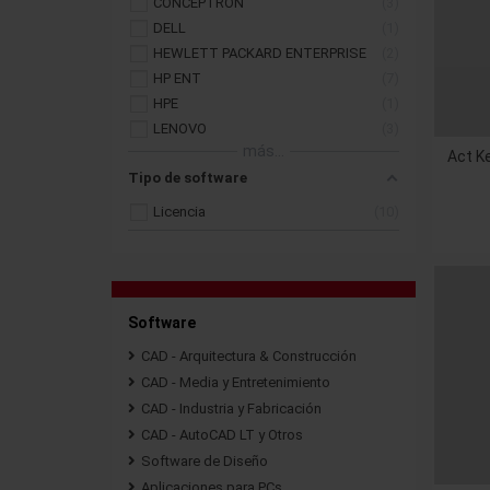
CONCEPTRON
3
DELL
1
HEWLETT PACKARD ENTERPRISE
2
HP ENT
7
HPE
1
LENOVO
3
más...
Act K
Tipo de software
Licencia
10
Software
CAD - Arquitectura & Construcción
CAD - Media y Entretenimiento
CAD - Industria y Fabricación
CAD - AutoCAD LT y Otros
Software de Diseño
Aplicaciones para PCs