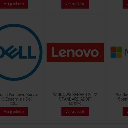
Ver producto
Ver producto
soft Windows Server
WINDOWS SERVER 2022
Windo
19 Essentials Dell
STANDARD ADDIT
Span
DELL
LENOVO
Ver producto
Ver producto