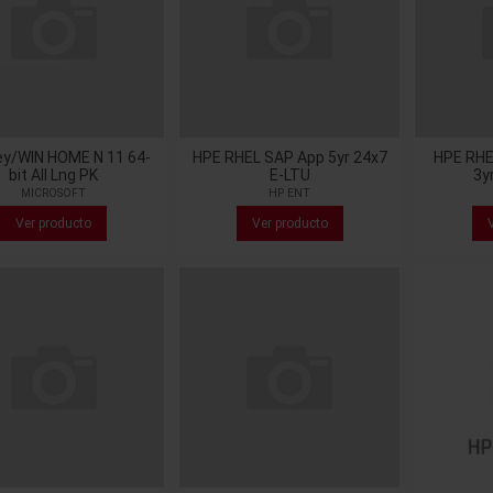
ey/WIN HOME N 11 64-
HPE RHEL SAP App 5yr 24x7
HPE RHE
bit All Lng PK
E-LTU
3y
MICROSOFT
HP ENT
Ver producto
Ver producto