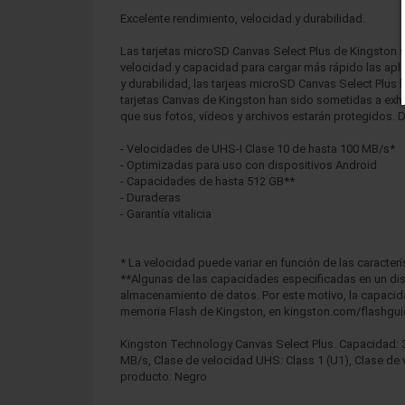
Excelente rendimiento, velocidad y durabilidad.
Las tarjetas microSD Canvas Select Plus de Kingston s
velocidad y capacidad para cargar más rápido las apl
y durabilidad, las tarjeas microSD Canvas Select Plus h
tarjetas Canvas de Kingston han sido sometidas a exha
que sus fotos, vídeos y archivos estarán protegidos. Di
- Velocidades de UHS-I Clase 10 de hasta 100 MB/s*
- Optimizadas para uso con dispositivos Android
- Capacidades de hasta 512 GB**
- Duraderas
- Garantía vitalicia
* La velocidad puede variar en función de las caracterí
**Algunas de las capacidades especificadas en un dis
almacenamiento de datos. Por este motivo, la capacida
memoria Flash de Kingston, en kingston.com/flashgui
Kingston Technology Canvas Select Plus. Capacidad: 32
MB/s, Clase de velocidad UHS: Class 1 (U1), Clase de v
producto: Negro