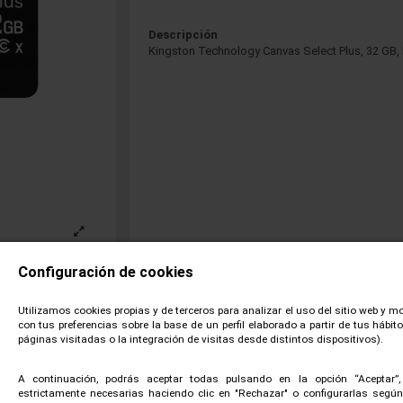
Descripción
Kingston Technology Canvas Select Plus, 32 GB, 
Configuración de cookies
Utilizamos cookies propias y de terceros para analizar el uso del sitio web y m
con tus preferencias sobre la base de un perfil elaborado a partir de tus hábi
páginas visitadas o la integración de visitas desde distintos dispositivos).
 PRODUCTO
ADJUNTOS
PRODUCTOS R
A continuación, podrás aceptar todas pulsando en la opción “Aceptar”
estrictamente necesarias haciendo clic en "Rechazar" o configurarlas según