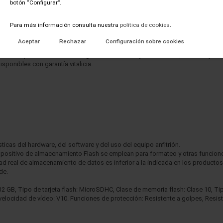
botón “Configurar”.
Para más información consulta nuestra
política de cookies
.
on compatibles con dispositivos Android y han sido diseñadas para un rendim
icaciones, así como para capturar imágenes y vídeos de múltiples capacidade
Aceptar
Rechazar
Configuración sobre cookies
an sido diseñadas para una alta fiabilidad al tomar fotos y filmar imágenes, as
ustivas pruebas en los más rigurosos entornos y condiciones, con el objeto 
sponibles con garantía vitalicia.
sticas del hardware, del software y del uso del equipo anfitrión.
positivo de almacenamiento Flash se emplean para formateo y otras funciones
d real de almacenamiento de datos es inferior a la indicada en los productos
de.
 GB, Tipo de tarjeta flash: MicroSDHC, Clase de memoria flash: Clase 10, Tip
elocidad de vídeo: V10. Funciones de protección: Resistente a golpes, Resiste