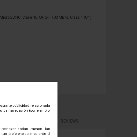
MicroSDHC, Clase 10, UHS-I, 100 MB/s, Class 1 (U1)
ostrarte publicidad relacionada
tos de navegación (por ejemplo,
ELACIONADOS
REVIEWS
, rechazar todas menos las
 tus preferencias mediante el