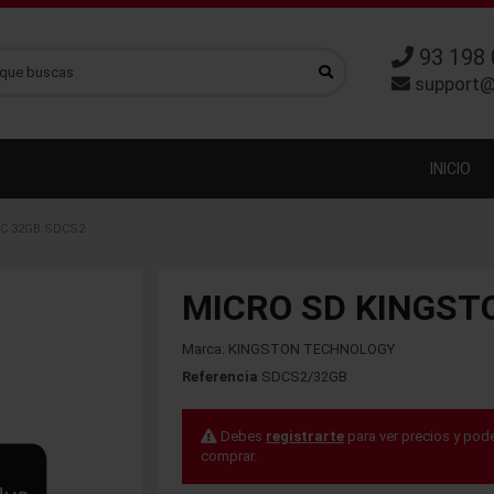
93 198 
support@
INICIO
C 32GB SDCS2
MICRO SD KINGST
Marca:
KINGSTON TECHNOLOGY
Referencia
SDCS2/32GB
Debes
registrarte
para ver precios y pod
comprar.