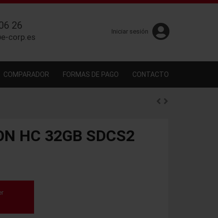
06 26
Iniciar sesión
e-corp.es
COMPARADOR
FORMAS DE PAGO
CONTACTO
ON HC 32GB SDCS2
er