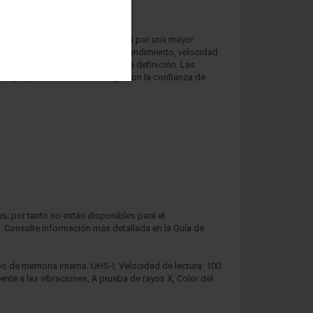
iento de nivel A1. Se caracteriza por una mayor
s hasta 512 GB*. Excelentes en rendimiento, velocidad
í como para editar vídeos de alta definición. Las
de que pueda llevarlas consigo con la confianza de
; por tanto no están disponibles para el
. Consulte información más detallada en la Guía de
o de memoria interna: UHS-I, Velocidad de lectura: 100
nte a las vibraciones, A prueba de rayos X, Color del