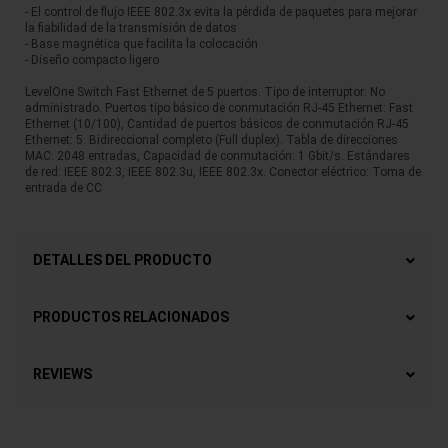
- El control de flujo IEEE 802.3x evita la pérdida de paquetes para mejorar
la fiabilidad de la transmisión de datos
- Base magnética que facilita la colocación
- Diseño compacto ligero
LevelOne Switch Fast Ethernet de 5 puertos. Tipo de interruptor: No
administrado. Puertos tipo básico de conmutación RJ-45 Ethernet: Fast
Ethernet (10/100), Cantidad de puertos básicos de conmutación RJ-45
Ethernet: 5. Bidireccional completo (Full duplex). Tabla de direcciones
MAC: 2048 entradas, Capacidad de conmutación: 1 Gbit/s. Estándares
de red: IEEE 802.3, IEEE 802.3u, IEEE 802.3x. Conector eléctrico: Toma de
entrada de CC
DETALLES DEL PRODUCTO
PRODUCTOS RELACIONADOS
REVIEWS