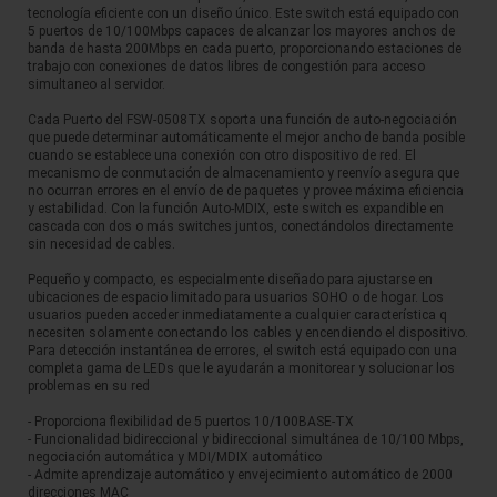
tecnología eficiente con un diseño único. Este switch está equipado con
5 puertos de 10/100Mbps capaces de alcanzar los mayores anchos de
banda de hasta 200Mbps en cada puerto, proporcionando estaciones de
trabajo con conexiones de datos libres de congestión para acceso
simultaneo al servidor.
Cada Puerto del FSW-0508TX soporta una función de auto-negociación
que puede determinar automáticamente el mejor ancho de banda posible
cuando se establece una conexión con otro dispositivo de red. El
mecanismo de conmutación de almacenamiento y reenvío asegura que
no ocurran errores en el envío de de paquetes y provee máxima eficiencia
y estabilidad. Con la función Auto-MDIX, este switch es expandible en
cascada con dos o más switches juntos, conectándolos directamente
sin necesidad de cables.
Pequeño y compacto, es especialmente diseñado para ajustarse en
ubicaciones de espacio limitado para usuarios SOHO o de hogar. Los
usuarios pueden acceder inmediatamente a cualquier característica q
necesiten solamente conectando los cables y encendiendo el dispositivo.
Para detección instantánea de errores, el switch está equipado con una
completa gama de LEDs que le ayudarán a monitorear y solucionar los
problemas en su red
- Proporciona flexibilidad de 5 puertos 10/100BASE-TX
- Funcionalidad bidireccional y bidireccional simultánea de 10/100 Mbps,
negociación automática y MDI/MDIX automático
- Admite aprendizaje automático y envejecimiento automático de 2000
direcciones MAC