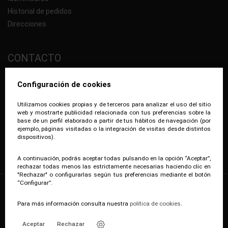
Historial de pedidos
Direcciones
CONTACTO
Plaza del Vapor, 20-B, Pol. Ind. Les Guixeres
Configuración de cookies
08915 - Badalona (Barcelona)
Utilizamos cookies propias y de terceros para analizar el uso del sitio
93 198 06 26
web y mostrarte publicidad relacionada con tus preferencias sobre la
support@e-corp.es
base de un perfil elaborado a partir de tus hábitos de navegación (por
ejemplo, páginas visitadas o la integración de visitas desde distintos
dispositivos).
A continuación, podrás aceptar todas pulsando en la opción “Aceptar”,
rechazar todas menos las estrictamente necesarias haciendo clic en
"Rechazar" o configurarlas según tus preferencias mediante el botón
“Configurar”.
© 2026 e-Corp.es Todos los derechos reservados.
Para más información consulta nuestra
política de cookies
.
Aceptar
Rechazar